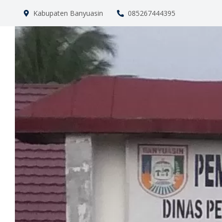
Kabupaten Banyuasin
085267444395