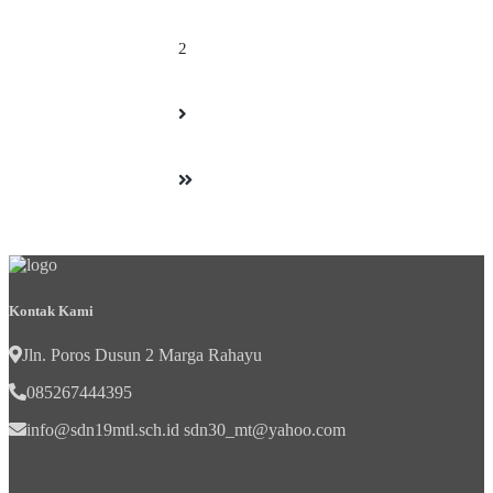
2
Kontak Kami
Jln. Poros Dusun 2 Marga Rahayu
085267444395
info@sdn19mtl.sch.id sdn30_mt@yahoo.com