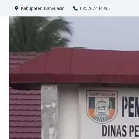
Kabupaten Banyuasin
085267444395