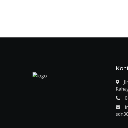
Kon
J
Raha
0
i
sdn3